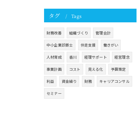
タグ
Tags
財務改善
組織づくり
管理会計
中小企業診断士
伴走支援
働きがい
人材育成
香川
経理サポート
経営理念
事業計画
コスト
見える化
予算策定
利益
資金繰り
財務
キャリアコンサル
セミナー