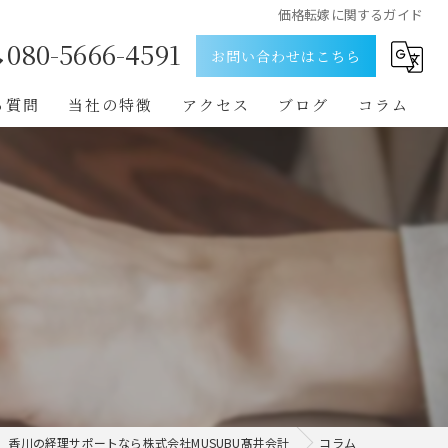
価格転嫁に関するガイド
080-5666-4591
お問い合わせはこちら
る質問
当社の特徴
アクセス
ブログ
コラム
経営改善
人材育成
組織づくり
創業支援
中小企業
香川の経理サポートなら株式会社MUSUBU髙井会計
コラム